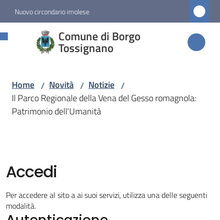
Vai al contenuto
Vai alla navigazione
Vai al footer
Nuovo circondario imolese
Comune di
Comune di Borgo
Borgo
Tossignano
Tossignano
Home
Novità
Notizie
/
/
/
Il Parco Regionale della Vena del Gesso romagnola:
Amministrazione
Patrimonio dell'Umanità
Novità
Menu selezionato
Accedi
Servizi
Per accedere al sito a ai suoi servizi, utilizza una delle seguenti
Vivere
modalità.
Autenticazione
Borgo