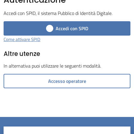
Tossignano
Accedi con SPID, il sistema Pubblico di Identità Digitale.
Accedi con SPID
Come attivare SPID
Servizi
Altre utenze
on-
line
In alternativa puoi utilizzare le seguenti modalità.
Prenotazioni
Accesso operatore
Tutti
gli
argomenti