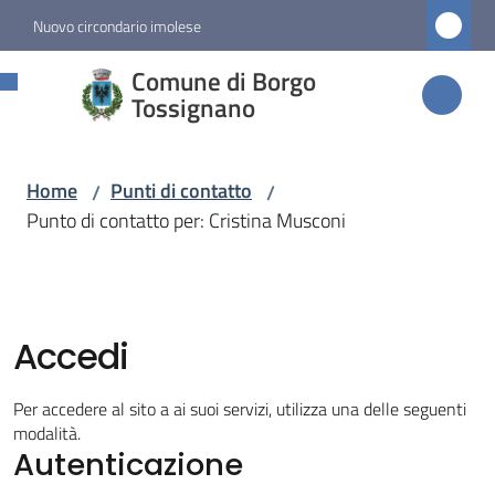
Vai al contenuto
Vai alla navigazione
Vai al footer
Nuovo circondario imolese
Comune di
Comune di Borgo
Borgo
Tossignano
Tossignano
Home
Punti di contatto
/
/
Punto di contatto per: Cristina Musconi
Amministrazione
Novità
Accedi
Servizi
Per accedere al sito a ai suoi servizi, utilizza una delle seguenti
Vivere
modalità.
Autenticazione
Borgo
Tossignano