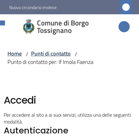
Vai al contenuto
Vai alla navigazione
Vai al footer
Nuovo circondario imolese
Comune di
Comune di Borgo
Borgo
Tossignano
Tossignano
Home
Punti di contatto
/
/
Punto di contatto per: If Imola Faenza
Amministrazione
Novità
Accedi
Servizi
Per accedere al sito a ai suoi servizi, utilizza una delle seguenti
Vivere
modalità.
Autenticazione
Borgo
Tossignano