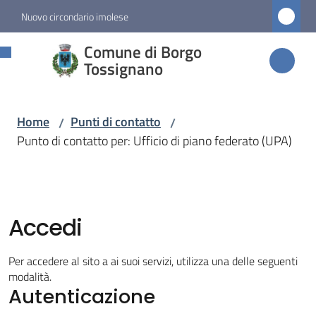
Vai al contenuto
Vai alla navigazione
Vai al footer
Nuovo circondario imolese
Comune di
Comune di Borgo
Borgo
Tossignano
Tossignano
Home
Punti di contatto
/
/
Punto di contatto per: Ufficio di piano federato (UPA)
Amministrazione
Novità
Accedi
Servizi
Per accedere al sito a ai suoi servizi, utilizza una delle seguenti
Vivere
modalità.
Autenticazione
Borgo
Tossignano