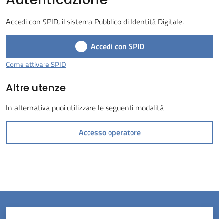
Accedi con SPID, il sistema Pubblico di Identità Digitale.
Accedi con SPID
Servizi
Come attivare SPID
on-
Altre utenze
line
In alternativa puoi utilizzare le seguenti modalità.
Prenotazioni
Accesso operatore
Tutti
gli
argomenti