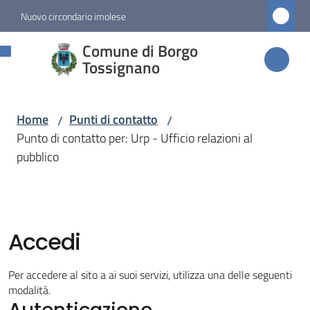
Vai al contenuto
Vai alla navigazione
Vai al footer
Nuovo circondario imolese
Comune di
Comune di Borgo
Borgo
Tossignano
Tossignano
Home
Punti di contatto
/
/
Punto di contatto per: Urp - Ufficio relazioni al
Amministrazione
pubblico
Novità
Servizi
Accedi
Vivere
Per accedere al sito a ai suoi servizi, utilizza una delle seguenti
Borgo
modalità.
Autenticazione
Tossignano