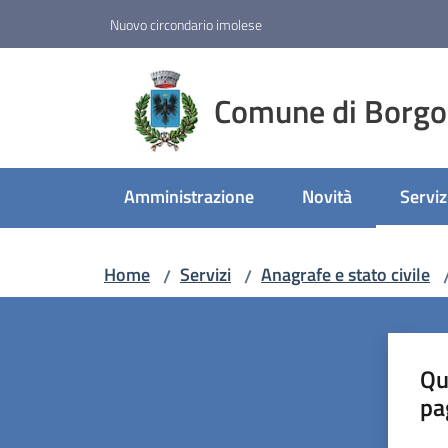
Vai al contenuto
Vai alla navigazione
Vai al footer
Nuovo circondario imolese
Comune di Borgo
Amministrazione
Novità
Serviz
Menu 
Home
Servizi
Anagrafe e stato civile
/
/
Qu
pa
Valut