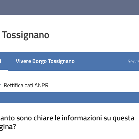
 Tossignano
i
Vivere Borgo Tossignano
Serviz
selezionato
Rettifica dati ANPR
/
anto sono chiare le informazioni su questa
gina?
a da 1 a 5 stelle