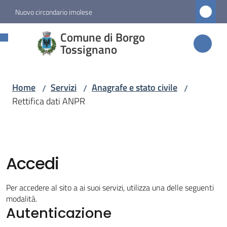
Vai al contenuto
Vai alla navigazione
Vai al footer
Nuovo circondario imolese
Comune di
Comune di Borgo
Borgo
Tossignano
Tossignano
Home
Servizi
Anagrafe e stato civile
/
/
/
Rettifica dati ANPR
Amministrazione
Novità
Accedi
Servizi
Menu selezionato
Per accedere al sito a ai suoi servizi, utilizza una delle seguenti
modalità.
Autenticazione
Vivere
Borgo