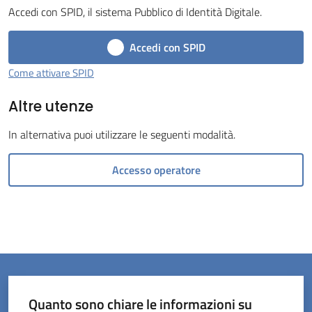
Accedi con SPID, il sistema Pubblico di Identità Digitale.
Tossignano
Accedi con SPID
Come attivare SPID
Altre utenze
Servizi
on-
In alternativa puoi utilizzare le seguenti modalità.
line
Accesso operatore
Prenotazioni
Tutti
gli
argomenti
Quanto sono chiare le informazioni su