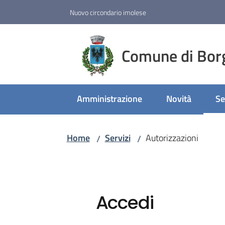
Vai al contenuto
Vai alla navigazione
Vai al footer
Nuovo circondario imolese
Comune di Bor
Amministrazione
Novità
Se
Me
Home
Servizi
Autorizzazioni
/
/
Accedi