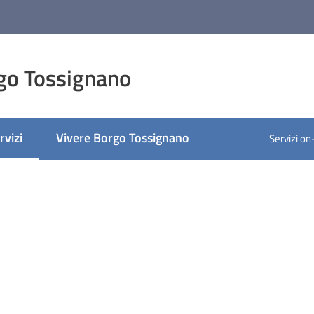
go Tossignano
rvizi
Vivere Borgo Tossignano
Servizi on
nu selezionato