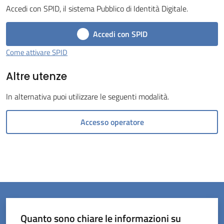
Accedi con SPID, il sistema Pubblico di Identità Digitale.
Menu selezionato
Accedi con SPID
Come attivare SPID
Altre utenze
Servizi
on-
In alternativa puoi utilizzare le seguenti modalità.
line
Accesso operatore
Prenotazioni
Tutti
gli
argomenti
Quanto sono chiare le informazioni su