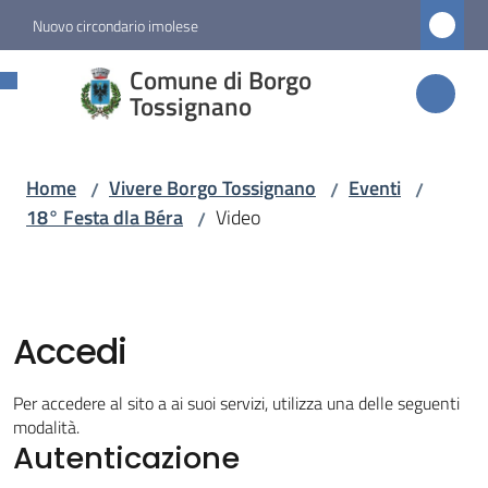
Vai al contenuto
Vai alla navigazione
Vai al footer
Nuovo circondario imolese
Comune di
Comune di Borgo
Borgo
Tossignano
Tossignano
Home
Vivere Borgo Tossignano
Eventi
/
/
/
18° Festa dla Béra
Video
/
Amministrazione
Novità
Accedi
Servizi
Per accedere al sito a ai suoi servizi, utilizza una delle seguenti
Vivere
modalità.
Autenticazione
Borgo
Tossignano