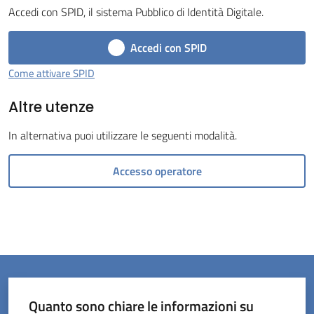
Accedi con SPID, il sistema Pubblico di Identità Digitale.
Menu selezionato
Accedi con SPID
Come attivare SPID
Altre utenze
Servizi
on-
In alternativa puoi utilizzare le seguenti modalità.
line
Accesso operatore
Prenotazioni
Tutti
gli
argomenti
Quanto sono chiare le informazioni su