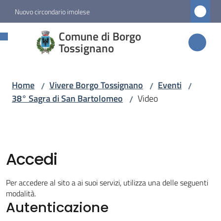
Vai al contenuto
Vai alla navigazione
Vai al footer
Nuovo circondario imolese
Comune di
Comune di Borgo
Borgo
Tossignano
Tossignano
Home
Vivere Borgo Tossignano
Eventi
/
/
/
38° Sagra di San Bartolomeo
Video
/
Amministrazione
Novità
Accedi
Servizi
Per accedere al sito a ai suoi servizi, utilizza una delle seguenti
Vivere
modalità.
Autenticazione
Borgo
Tossignano