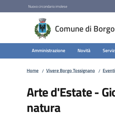
Vai al contenuto
Vai alla navigazione
Vai al footer
Nuovo circondario imolese
Comune di Borgo
Amministrazione
Novità
Serviz
Home
Vivere Borgo Tossignano
Eventi
/
/
Salta al contenuto
Arte d'Estate - G
natura