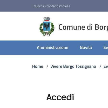
Vai al contenuto
Vai alla navigazione
Vai al footer
Nuovo circondario imolese
Comune di Bor
Amministrazione
Novità
Se
Home
Vivere Borgo Tossignano
Ev
/
/
Accedi