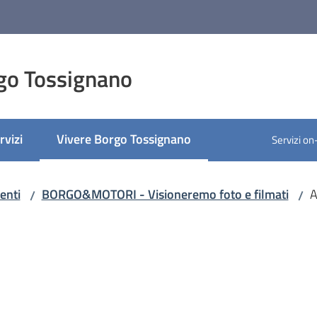
go Tossignano
rvizi
Vivere Borgo Tossignano
Servizi on
Menu selezionato
enti
BORGO&MOTORI - Visioneremo foto e filmati
A
/
/