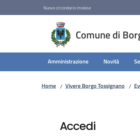
Vai al contenuto
Vai alla navigazione
Vai al footer
Nuovo circondario imolese
Comune di Bor
Amministrazione
Novità
Se
Home
Vivere Borgo Tossignano
Ev
/
/
Accedi