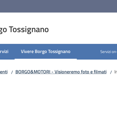
go Tossignano
rvizi
Vivere Borgo Tossignano
Servizi on
Menu selezionato
enti
BORGO&MOTORI - Visioneremo foto e filmati
I
/
/