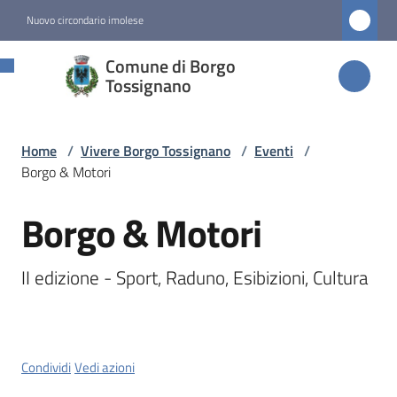
Vai al contenuto
Vai alla navigazione
Vai al footer
Nuovo circondario imolese
Comune di
Comune di Borgo
Borgo
Tossignano
Tossignano
Home
/
Vivere Borgo Tossignano
/
Eventi
/
Borgo & Motori
Amministrazione
Borgo & Motori
Salta al contenuto
Novità
II edizione - Sport, Raduno, Esibizioni, Cultura
Servizi
Vivere
Borgo
Condividi
Vedi azioni
Tossignano