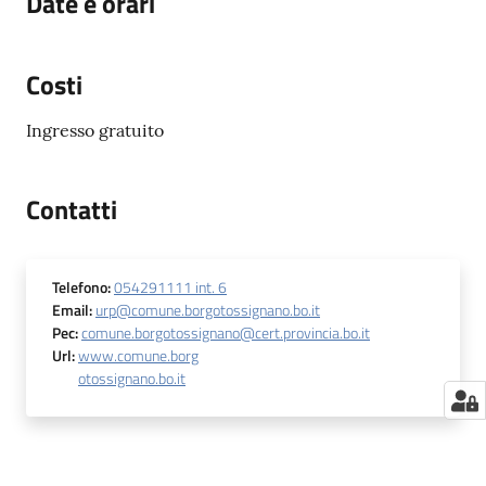
Date e orari
Costi
Ingresso gratuito
Contatti
Telefono
:
054291111 int. 6
Email
:
urp@comune.borgotossignano.bo.it
Pec
:
comune.borgotossignano@cert.provincia.bo.it
Url
:
www.comune.borg
otossignano.bo.it