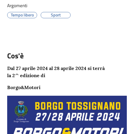
Menu selezionato
Argomenti
Tempo libero
Sport
Servizi
on-
line
Cos'è
Dal 27 aprile 2024 al 28 aprile 2024 si terrà
Prenotazioni
la 2^ edizione di
Tutti
Borgo&Motori
gli
argomenti