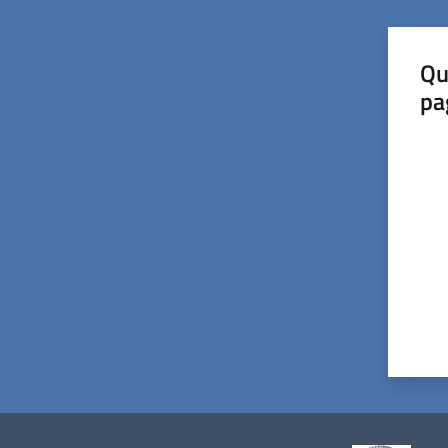
Qu
pa
Valut