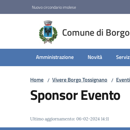
Vai al contenuto
Vai alla navigazione
Vai al footer
Nuovo circondario imolese
Comune di Borgo
Amministrazione
Novità
Serviz
Home
Vivere Borgo Tossignano
Eventi
/
/
Sponsor Evento
Ultimo aggiornamento
:
06-02-2024 14:11