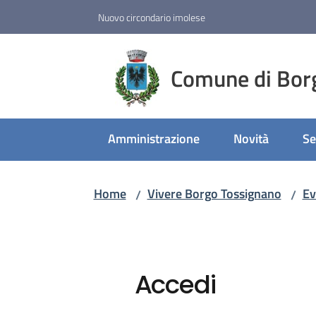
Vai al contenuto
Vai alla navigazione
Vai al footer
Nuovo circondario imolese
Comune di Bor
Amministrazione
Novità
Se
Home
Vivere Borgo Tossignano
Ev
/
/
Accedi