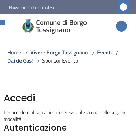
Vai al contenuto
Vai alla navigazione
Vai al footer
Nuovo circondario imolese
Comune di
Comune di Borgo
Borgo
Tossignano
Tossignano
Home
Vivere Borgo Tossignano
Eventi
/
/
/
Dai de Gas!
Sponsor Evento
/
Amministrazione
Novità
Accedi
Servizi
Per accedere al sito a ai suoi servizi, utilizza una delle seguenti
Vivere
modalità.
Autenticazione
Borgo
Tossignano