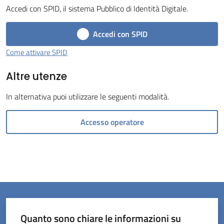
Accedi con SPID, il sistema Pubblico di Identità Digitale.
Menu selezionato
Accedi con SPID
Come attivare SPID
Altre utenze
Servizi
on-
In alternativa puoi utilizzare le seguenti modalità.
line
Accesso operatore
Prenotazioni
Tutti
gli
argomenti
Quanto sono chiare le informazioni su