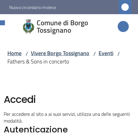
Vai al contenuto
Vai alla navigazione
Vai al footer
Nuovo circondario imolese
Comune di
Comune di Borgo
Borgo
Tossignano
Tossignano
Home
Vivere Borgo Tossignano
Eventi
/
/
/
Fathers & Sons in concerto
Amministrazione
Novità
Accedi
Servizi
Per accedere al sito a ai suoi servizi, utilizza una delle seguenti
Vivere
modalità.
Autenticazione
Borgo
Tossignano