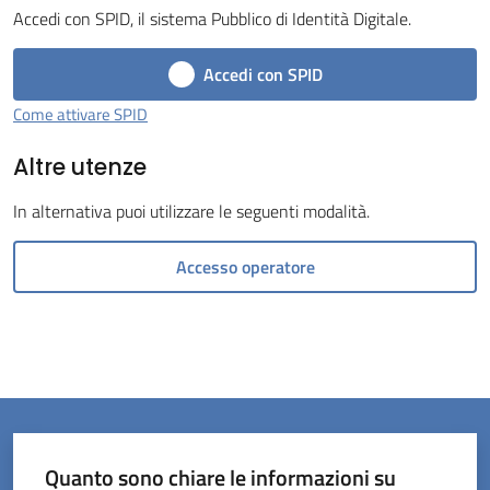
Accedi con SPID, il sistema Pubblico di Identità Digitale.
Menu selezionato
Accedi con SPID
Come attivare SPID
Altre utenze
Servizi
on-
In alternativa puoi utilizzare le seguenti modalità.
line
Accesso operatore
Prenotazioni
Tutti
gli
argomenti
Quanto sono chiare le informazioni su