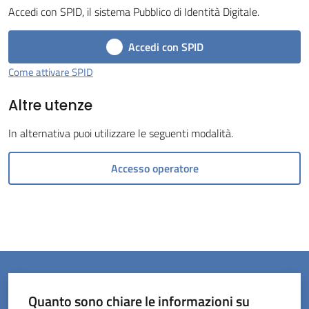
Accedi con SPID, il sistema Pubblico di Identità Digitale.
Menu selezionato
Accedi con SPID
Come attivare SPID
Altre utenze
Servizi
on-
In alternativa puoi utilizzare le seguenti modalità.
line
Accesso operatore
Prenotazioni
Tutti
gli
argomenti
Quanto sono chiare le informazioni su