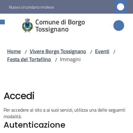
Vai al contenuto
Vai alla navigazione
Vai al footer
Nuovo circondario imolese
Comune di
Comune di Borgo
Borgo
Tossignano
Tossignano
Home
Vivere Borgo Tossignano
Eventi
/
/
/
Festa del Tortellino
Immagini
/
Amministrazione
Novità
Accedi
Servizi
Per accedere al sito a ai suoi servizi, utilizza una delle seguenti
Vivere
modalità.
Autenticazione
Borgo
Tossignano