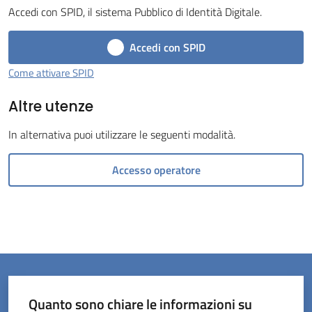
Accedi con SPID, il sistema Pubblico di Identità Digitale.
Menu selezionato
Accedi con SPID
Come attivare SPID
Altre utenze
Servizi
on-
In alternativa puoi utilizzare le seguenti modalità.
line
Accesso operatore
Prenotazioni
Tutti
gli
argomenti
Quanto sono chiare le informazioni su