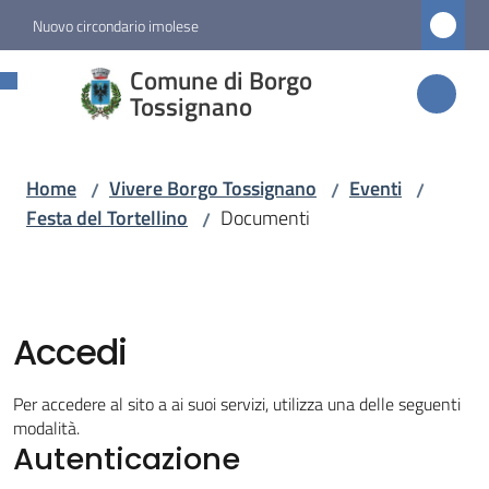
Vai al contenuto
Vai alla navigazione
Vai al footer
Nuovo circondario imolese
Comune di
Comune di Borgo
Borgo
Tossignano
Tossignano
Home
Vivere Borgo Tossignano
Eventi
/
/
/
Festa del Tortellino
Documenti
/
Amministrazione
Novità
Accedi
Servizi
Per accedere al sito a ai suoi servizi, utilizza una delle seguenti
Vivere
modalità.
Autenticazione
Borgo
Tossignano