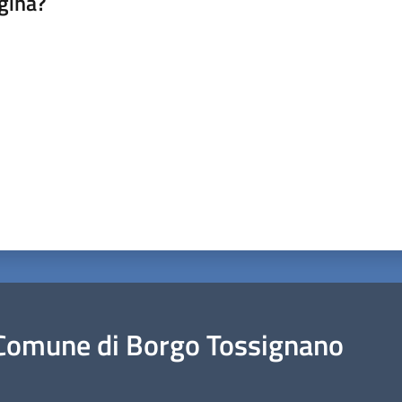
gina?
a da 1 a 5 stelle
Comune di Borgo Tossignano