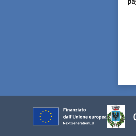
pa
Valut