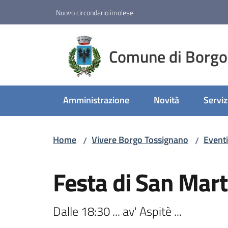
Vai al contenuto
Vai alla navigazione
Vai al footer
Nuovo circondario imolese
Comune di Borgo
Amministrazione
Novità
Serviz
Home
Vivere Borgo Tossignano
Eventi
/
/
Salta al contenuto
Festa di San Mart
Dalle 18:30 ... av' Aspitè ...