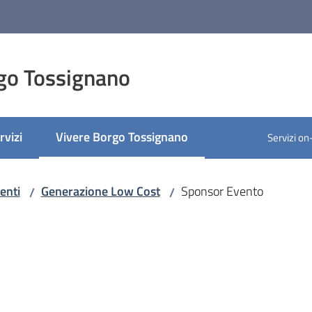
go Tossignano
rvizi
Vivere Borgo Tossignano
Servizi on
Menu selezionato
enti
Generazione Low Cost
Sponsor Evento
/
/