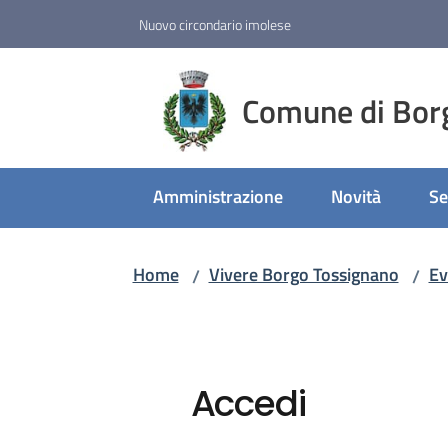
Vai al contenuto
Vai alla navigazione
Vai al footer
Nuovo circondario imolese
Comune di Bor
Amministrazione
Novità
Se
Home
Vivere Borgo Tossignano
Ev
/
/
Accedi