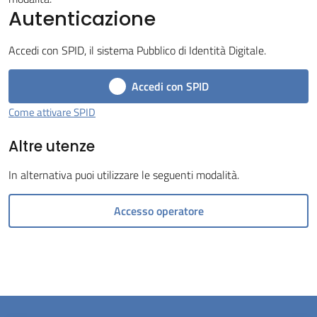
Autenticazione
Menu selezionato
Accedi con SPID, il sistema Pubblico di Identità Digitale.
Accedi con SPID
Servizi
Come attivare SPID
on-
Altre utenze
line
In alternativa puoi utilizzare le seguenti modalità.
Prenotazioni
Accesso operatore
Tutti
gli
argomenti