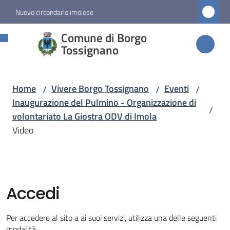
Vai al contenuto
Vai alla navigazione
Vai al footer
Nuovo circondario imolese
Comune di
Comune di Borgo
Borgo
Tossignano
Tossignano
Home
Vivere Borgo Tossignano
Eventi
/
/
/
Inaugurazione del Pulmino - Organizzazione di
/
Amministrazione
volontariato La Giostra ODV di Imola
Video
Novità
Servizi
Accedi
Vivere
Borgo
Per accedere al sito a ai suoi servizi, utilizza una delle seguenti
Tossignano
modalità.