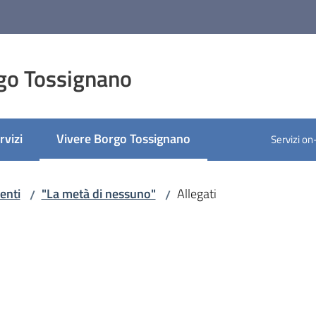
go Tossignano
rvizi
Vivere Borgo Tossignano
Servizi on
Menu selezionato
enti
"La metà di nessuno"
Allegati
/
/