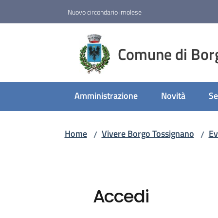
Vai al contenuto
Vai alla navigazione
Vai al footer
Nuovo circondario imolese
Comune di Bor
Amministrazione
Novità
Se
Home
Vivere Borgo Tossignano
Ev
/
/
Accedi