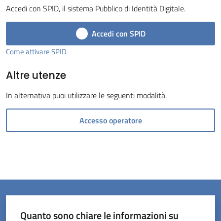
Accedi con SPID, il sistema Pubblico di Identità Digitale.
Menu selezionato
Accedi con SPID
Come attivare SPID
Altre utenze
Servizi
on-
In alternativa puoi utilizzare le seguenti modalità.
line
Accesso operatore
Prenotazioni
Tutti
gli
argomenti
Quanto sono chiare le informazioni su