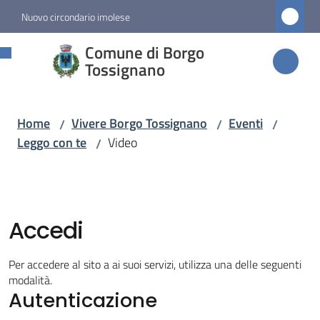
Vai al contenuto
Vai alla navigazione
Vai al footer
Nuovo circondario imolese
Comune di
Comune di Borgo
Borgo
Tossignano
Tossignano
Home
Vivere Borgo Tossignano
Eventi
/
/
/
Leggo con te
Video
/
Amministrazione
Novità
Accedi
Servizi
Per accedere al sito a ai suoi servizi, utilizza una delle seguenti
Vivere
modalità.
Autenticazione
Borgo
Tossignano