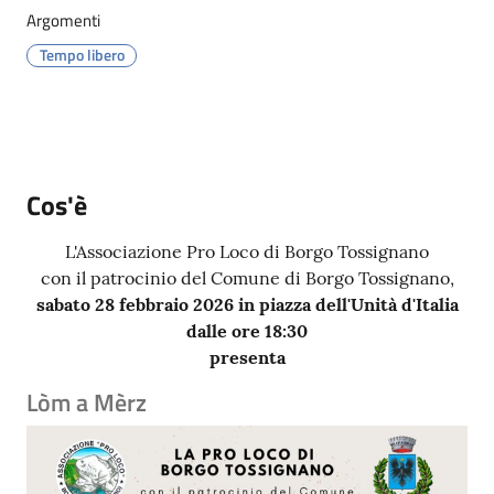
Menu selezionato
Argomenti
Tempo libero
Servizi
on-
line
Cos'è
L'Associazione Pro Loco di Borgo Tossignano
Prenotazioni
con il patrocinio del Comune di Borgo Tossignano,
sabato 28 febbraio 2026 in piazza dell'Unità d'Italia
Tutti
dalle ore 18:30
gli
presenta
argomenti
Lòm a Mèrz