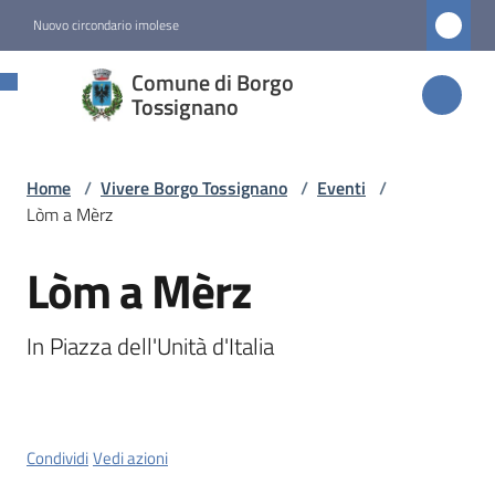
Vai al contenuto
Vai alla navigazione
Vai al footer
Nuovo circondario imolese
Comune di
Comune di Borgo
Borgo
Tossignano
Tossignano
Home
/
Vivere Borgo Tossignano
/
Eventi
/
Lòm a Mèrz
Amministrazione
Lòm a Mèrz
Salta al contenuto
Novità
In Piazza dell'Unità d'Italia
Servizi
Vivere
Borgo
Condividi
Vedi azioni
Tossignano