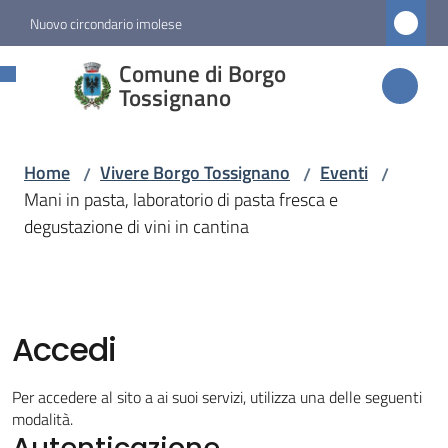
Vai al contenuto
Vai alla navigazione
Vai al footer
Nuovo circondario imolese
Comune di
Comune di Borgo
Borgo
Tossignano
Tossignano
Home
Vivere Borgo Tossignano
Eventi
/
/
/
Mani in pasta, laboratorio di pasta fresca e
Amministrazione
degustazione di vini in cantina
Novità
Servizi
Accedi
Vivere
Per accedere al sito a ai suoi servizi, utilizza una delle seguenti
Borgo
modalità.
Autenticazione
Tossignano