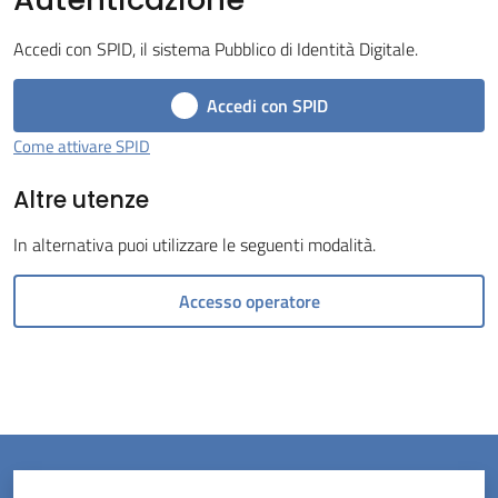
Menu selezionato
Accedi con SPID, il sistema Pubblico di Identità Digitale.
Accedi con SPID
Come attivare SPID
Servizi
Altre utenze
on-
line
In alternativa puoi utilizzare le seguenti modalità.
Prenotazioni
Accesso operatore
Tutti
gli
argomenti