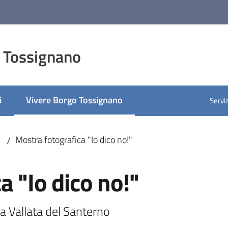
 Tossignano
i
Vivere Borgo Tossignano
Serviz
Menu selezionato
Mostra fotografica "Io dico no!"
/
a "Io dico no!"
la Vallata del Santerno 