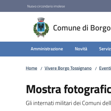
Vai al contenuto
Vai alla navigazione
Vai al footer
Nuovo circondario imolese
Comune di Borgo
Amministrazione
Novità
Serviz
Home
Vivere Borgo Tossignano
Eventi
/
/
Salta al contenuto
Mostra fotografic
Gli internati militari dei Comuni del