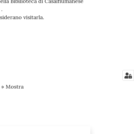
ella Bibilioteca di Casalfiumanese
.
iderano visitarla.
a » Mostra