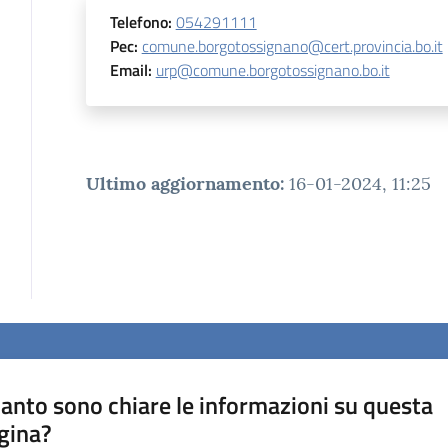
Telefono
:
054291111
Pec
:
comune.borgotossignano@cert.provincia.bo.it
Email
:
urp@comune.borgotossignano.bo.it
Ultimo aggiornamento
:
16-01-2024, 11:25
anto sono chiare le informazioni su questa
gina?