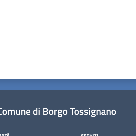
a da 1 a 5 stelle
Comune di Borgo Tossignano
VITÀ
SERVIZI