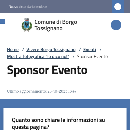
Vai al contenuto
Vai alla navigazione
Vai al footer
Nuovo circondario imolese
Comune di
Comune di Borgo
Borgo
Tossignano
Tossignano
Home
/
Vivere Borgo Tossignano
/
Eventi
/
Mostra fotografica "Io dico no!"
/
Sponsor Evento
Amministrazione
Sponsor Evento
Novità
Ultimo aggiornamento
:
25-10-2023 16:47
Servizi
Vivere
Borgo
Quanto sono chiare le informazioni su
Tossignano
questa pagina?