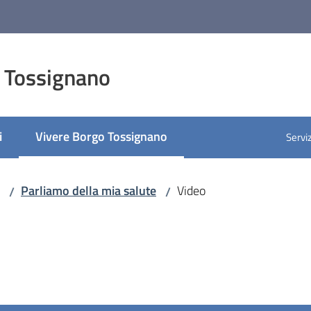
 Tossignano
i
Vivere Borgo Tossignano
Serviz
Menu selezionato
Parliamo della mia salute
Video
/
/