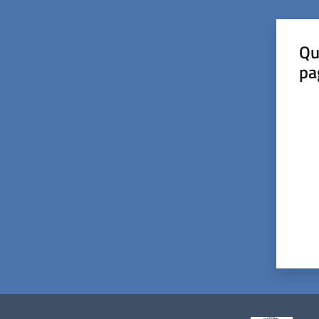
Qu
pa
Valut