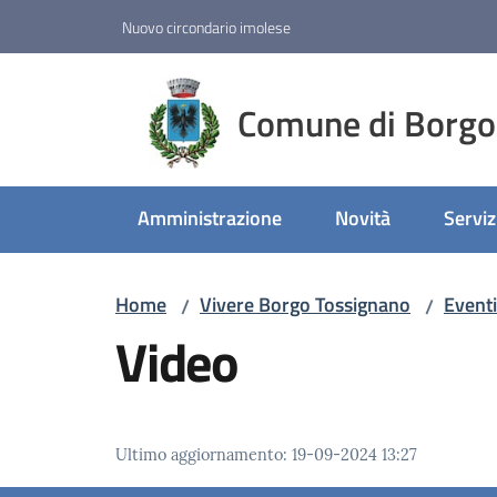
Vai al contenuto
Vai alla navigazione
Vai al footer
Nuovo circondario imolese
Comune di Borgo
Amministrazione
Novità
Serviz
Home
Vivere Borgo Tossignano
Eventi
/
/
Video
Ultimo aggiornamento
:
19-09-2024 13:27