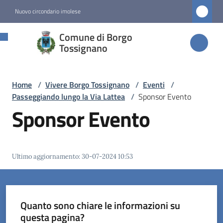
Vai al contenuto
Vai alla navigazione
Vai al footer
Nuovo circondario imolese
Comune di
Comune di Borgo
Borgo
Tossignano
Tossignano
Home
/
Vivere Borgo Tossignano
/
Eventi
/
Passeggiando lungo la Via Lattea
/
Sponsor Evento
Amministrazione
Sponsor Evento
Novità
Ultimo aggiornamento
:
30-07-2024 10:53
Servizi
Vivere
Borgo
Quanto sono chiare le informazioni su
Tossignano
questa pagina?