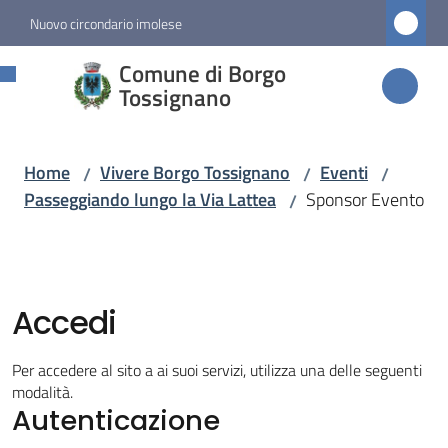
Vai al contenuto
Vai alla navigazione
Vai al footer
Nuovo circondario imolese
Comune di
Comune di Borgo
Borgo
Tossignano
Tossignano
Home
Vivere Borgo Tossignano
Eventi
/
/
/
Passeggiando lungo la Via Lattea
Sponsor Evento
/
Amministrazione
Novità
Accedi
Servizi
Per accedere al sito a ai suoi servizi, utilizza una delle seguenti
Vivere
modalità.
Autenticazione
Borgo
Tossignano