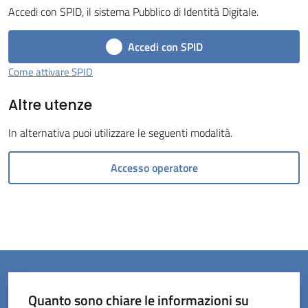
Accedi con SPID, il sistema Pubblico di Identità Digitale.
Menu selezionato
Accedi con SPID
Come attivare SPID
Altre utenze
Servizi
on-
In alternativa puoi utilizzare le seguenti modalità.
line
Accesso operatore
Prenotazioni
Tutti
gli
argomenti
Quanto sono chiare le informazioni su