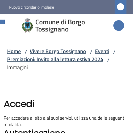
Vai al contenuto
Vai alla navigazione
Vai al footer
Nuovo circondario imolese
Comune di
Comune di Borgo
Borgo
Tossignano
Tossignano
Home
Vivere Borgo Tossignano
Eventi
/
/
/
Premiazioni: Invito alla lettura estiva 2024
/
Amministrazione
Immagini
Novità
Servizi
Accedi
Vivere
Per accedere al sito a ai suoi servizi, utilizza una delle seguenti
Borgo
modalità.
Autenticazione
Tossignano