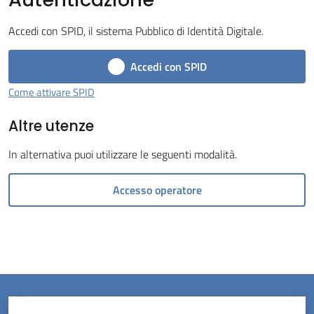
Menu selezionato
Accedi con SPID, il sistema Pubblico di Identità Digitale.
Accedi con SPID
Come attivare SPID
Servizi
Altre utenze
on-
line
In alternativa puoi utilizzare le seguenti modalità.
Prenotazioni
Accesso operatore
Tutti
gli
argomenti