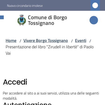
Vai al contenuto
Vai alla navigazione
Vai al footer
Nuovo circondario imolese
Comune di
Comune di Borgo
Borgo
Tossignano
Tossignano
Home
Vivere Borgo Tossignano
Eventi
/
/
/
Presentazione del libro "Zirudell in libertè" di Paolo
Amministrazione
Vai
Novità
Servizi
Accedi
Vivere
Per accedere al sito a ai suoi servizi, utilizza una delle seguenti
Borgo
modalità.
Autenticazione
Tossignano