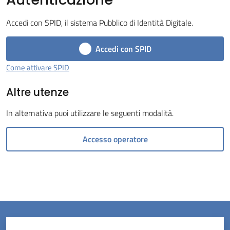
Menu selezionato
Accedi con SPID, il sistema Pubblico di Identità Digitale.
Accedi con SPID
Come attivare SPID
Servizi
Altre utenze
on-
line
In alternativa puoi utilizzare le seguenti modalità.
Prenotazioni
Accesso operatore
Tutti
gli
argomenti