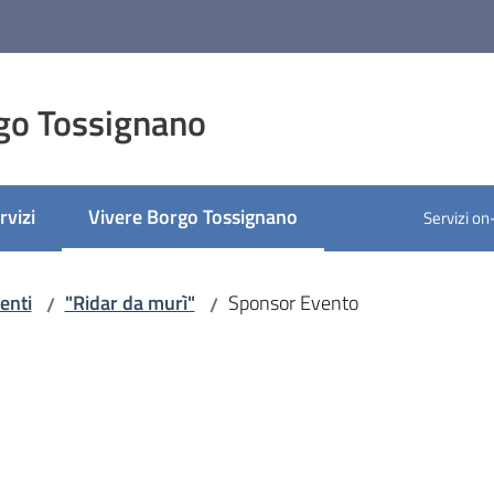
go Tossignano
rvizi
Vivere Borgo Tossignano
Servizi on
Menu selezionato
enti
"Ridar da murì"
Sponsor Evento
/
/