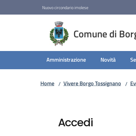
Vai al contenuto
Vai alla navigazione
Vai al footer
Nuovo circondario imolese
Comune di Bor
Amministrazione
Novità
Se
Home
Vivere Borgo Tossignano
Ev
/
/
Accedi