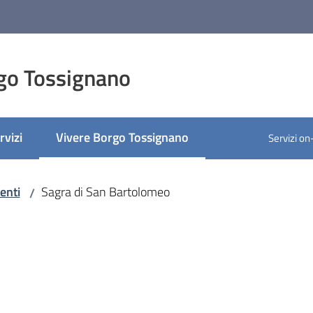
go Tossignano
rvizi
Vivere Borgo Tossignano
Servizi on
Menu selezionato
enti
Sagra di San Bartolomeo
/