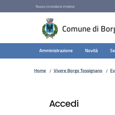
Vai al contenuto
Vai alla navigazione
Vai al footer
Nuovo circondario imolese
Comune di Bor
Amministrazione
Novità
Se
Home
Vivere Borgo Tossignano
Ev
/
/
Accedi