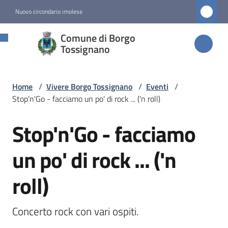
Vai al contenuto
Vai alla navigazione
Vai al footer
Nuovo circondario imolese
Comune di
Comune di Borgo
Borgo
Tossignano
Tossignano
Home
/
Vivere Borgo Tossignano
/
Eventi
/
Stop'n'Go - facciamo un po' di rock ... ('n roll)
Amministrazione
Stop'n'Go - facciamo
Salta al contenuto
Novità
un po' di rock ... ('n
Servizi
roll)
Vivere
Borgo
Concerto rock con vari ospiti.
Tossignano