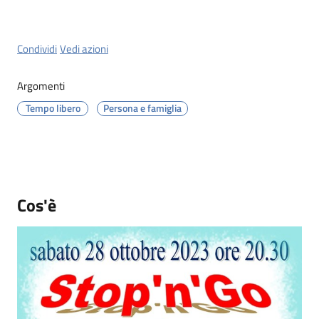
Menu selezionato
Condividi
Vedi azioni
Argomenti
Servizi
on-
Tempo libero
Persona e famiglia
line
Prenotazioni
Cos'è
Tutti
gli
argomenti