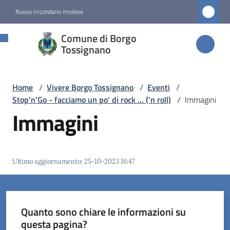
Vai al contenuto
Vai alla navigazione
Vai al footer
Nuovo circondario imolese
Comune di
Comune di Borgo
Borgo
Tossignano
Tossignano
Home
/
Vivere Borgo Tossignano
/
Eventi
/
Stop'n'Go - facciamo un po' di rock ... ('n roll)
/
Immagini
Amministrazione
Immagini
Novità
Ultimo aggiornamento
:
25-10-2023 16:47
Servizi
Vivere
Borgo
Quanto sono chiare le informazioni su
Tossignano
questa pagina?