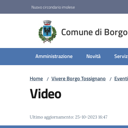
Vai al contenuto
Vai alla navigazione
Vai al footer
Nuovo circondario imolese
Comune di Borgo
Amministrazione
Novità
Serviz
Home
Vivere Borgo Tossignano
Eventi
/
/
Video
Ultimo aggiornamento
:
25-10-2023 16:47