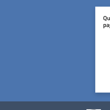
Qu
pa
Valut