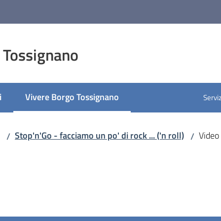
 Tossignano
i
Vivere Borgo Tossignano
Serviz
Menu selezionato
Stop'n'Go - facciamo un po' di rock ... ('n roll)
Video
/
/