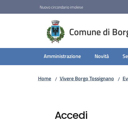
Vai al contenuto
Vai alla navigazione
Vai al footer
Nuovo circondario imolese
Comune di Bor
Amministrazione
Novità
Se
Home
Vivere Borgo Tossignano
Ev
/
/
Accedi