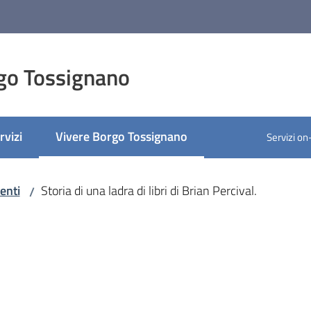
go Tossignano
rvizi
Vivere Borgo Tossignano
Servizi on
Menu selezionato
enti
Storia di una ladra di libri di Brian Percival.
/