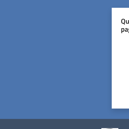
Qu
pa
Valut