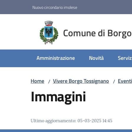
Vai al contenuto
Vai alla navigazione
Vai al footer
Nuovo circondario imolese
Comune di Borgo
Amministrazione
Novità
Serviz
Home
Vivere Borgo Tossignano
Eventi
/
/
Immagini
Ultimo aggiornamento
:
05-03-2025 14:45