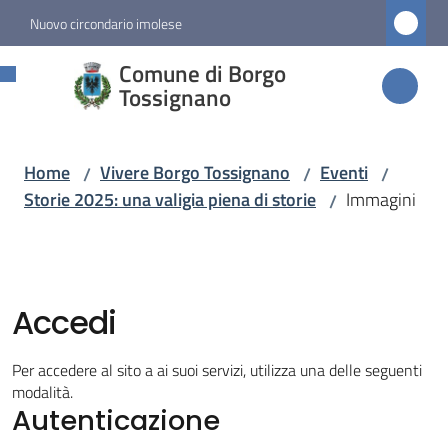
Vai al contenuto
Vai alla navigazione
Vai al footer
Nuovo circondario imolese
Comune di
Comune di Borgo
Borgo
Tossignano
Tossignano
Home
Vivere Borgo Tossignano
Eventi
/
/
/
Storie 2025: una valigia piena di storie
Immagini
/
Amministrazione
Novità
Accedi
Servizi
Per accedere al sito a ai suoi servizi, utilizza una delle seguenti
Vivere
modalità.
Autenticazione
Borgo
Tossignano