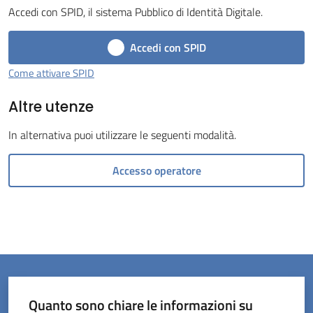
Accedi con SPID, il sistema Pubblico di Identità Digitale.
Menu selezionato
Accedi con SPID
Come attivare SPID
Altre utenze
Servizi
on-
In alternativa puoi utilizzare le seguenti modalità.
line
Accesso operatore
Prenotazioni
Tutti
gli
argomenti
Quanto sono chiare le informazioni su