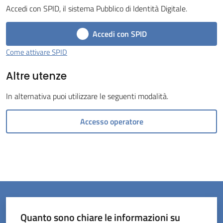
Accedi con SPID, il sistema Pubblico di Identità Digitale.
Menu selezionato
Accedi con SPID
Come attivare SPID
Altre utenze
Servizi
on-
In alternativa puoi utilizzare le seguenti modalità.
line
Accesso operatore
Prenotazioni
Tutti
gli
argomenti
Quanto sono chiare le informazioni su