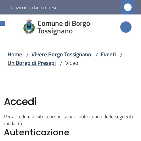
Vai al contenuto
Vai alla navigazione
Vai al footer
Nuovo circondario imolese
Comune di
Comune di Borgo
Borgo
Tossignano
Tossignano
Home
Vivere Borgo Tossignano
Eventi
/
/
/
Un Borgo di Presepi
Video
/
Amministrazione
Novità
Accedi
Servizi
Per accedere al sito a ai suoi servizi, utilizza una delle seguenti
Vivere
modalità.
Autenticazione
Borgo
Tossignano