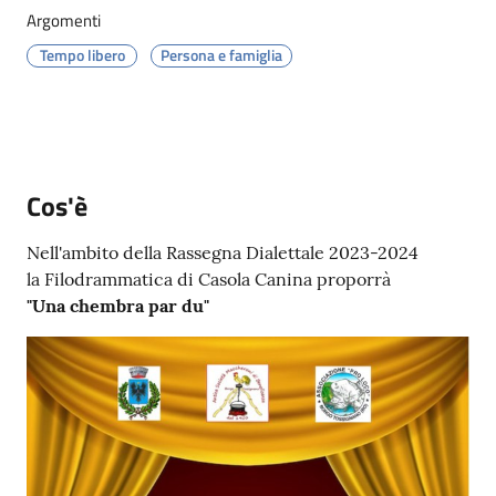
Menu selezionato
Argomenti
Tempo libero
Persona e famiglia
Servizi
on-
line
Cos'è
Nell'ambito della Rassegna Dialettale 2023-2024
Prenotazioni
la Filodrammatica di Casola Canina proporrà
"Una chembra par du"
Tutti
gli
argomenti