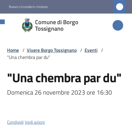
Vai al contenuto
Vai alla navigazione
Vai al footer
Nuovo circondario imolese
Comune di
Comune di Borgo
Borgo
Tossignano
Tossignano
Home
/
Vivere Borgo Tossignano
/
Eventi
/
"Una chembra par du"
Amministrazione
"Una chembra par du"
Salta al contenuto
Novità
Domenica 26 novembre 2023 ore 16:30
Servizi
Vivere
Borgo
Condividi
Vedi azioni
Tossignano