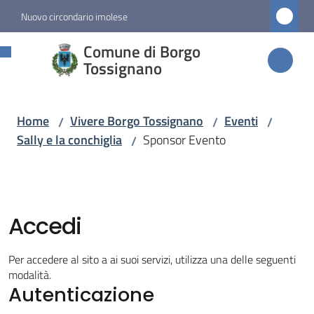
Vai al contenuto
Vai alla navigazione
Vai al footer
Nuovo circondario imolese
Comune di
Comune di Borgo
Borgo
Tossignano
Tossignano
Home
Vivere Borgo Tossignano
Eventi
/
/
/
Sally e la conchiglia
Sponsor Evento
/
Amministrazione
Novità
Accedi
Servizi
Per accedere al sito a ai suoi servizi, utilizza una delle seguenti
Vivere
modalità.
Autenticazione
Borgo
Tossignano