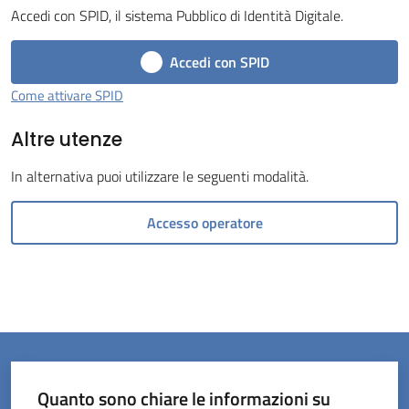
Accedi con SPID, il sistema Pubblico di Identità Digitale.
Menu selezionato
Accedi con SPID
Come attivare SPID
Altre utenze
Servizi
on-
In alternativa puoi utilizzare le seguenti modalità.
line
Accesso operatore
Prenotazioni
Tutti
gli
argomenti
Quanto sono chiare le informazioni su