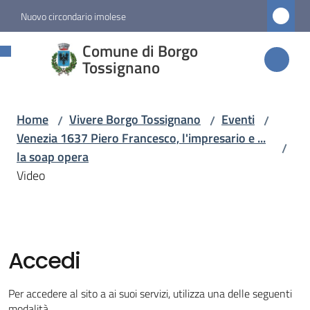
Vai al contenuto
Vai alla navigazione
Vai al footer
Nuovo circondario imolese
Comune di
Comune di Borgo
Borgo
Tossignano
Tossignano
Home
Vivere Borgo Tossignano
Eventi
/
/
/
Venezia 1637 Piero Francesco, l'impresario e ...
/
Amministrazione
la soap opera
Video
Novità
Servizi
Accedi
Vivere
Borgo
Per accedere al sito a ai suoi servizi, utilizza una delle seguenti
Tossignano
modalità.