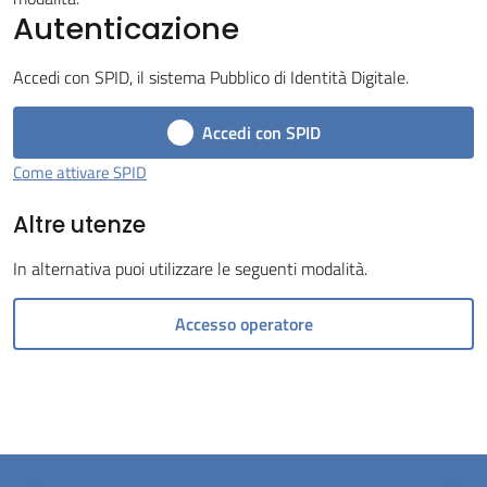
Autenticazione
Menu selezionato
Accedi con SPID, il sistema Pubblico di Identità Digitale.
Accedi con SPID
Servizi
Come attivare SPID
on-
Altre utenze
line
In alternativa puoi utilizzare le seguenti modalità.
Prenotazioni
Accesso operatore
Tutti
gli
argomenti