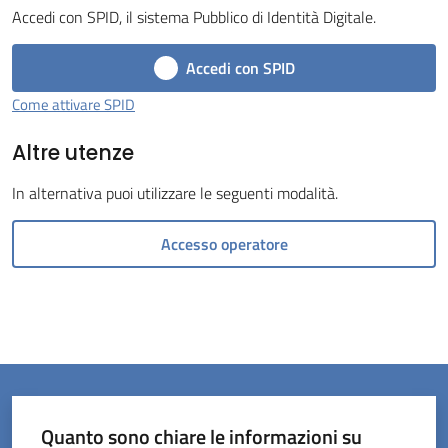
Accedi con SPID, il sistema Pubblico di Identità Digitale.
Tossignano
Accedi con SPID
Come attivare SPID
Altre utenze
Servizi
on-
In alternativa puoi utilizzare le seguenti modalità.
line
Accesso operatore
Prenotazioni
Tutti
gli
argomenti
Quanto sono chiare le informazioni su