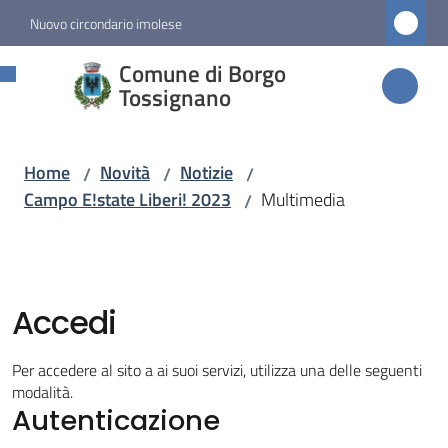
Vai al contenuto
Vai alla navigazione
Vai al footer
Nuovo circondario imolese
Comune di
Comune di Borgo
Borgo
Tossignano
Tossignano
Home
Novità
Notizie
/
/
/
Campo E!state Liberi! 2023
Multimedia
/
Amministrazione
Novità
Menu selezionato
Accedi
Servizi
Per accedere al sito a ai suoi servizi, utilizza una delle seguenti
modalità.
Autenticazione
Vivere
Borgo