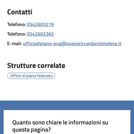
Contatti
Telefono
:
0542603219
Servizi
Telefono
:
0542602365
on-
E-mail
:
ufficiodipiano-pug@nuovocircondarioimolese.it
line
Prenotazioni
Strutture correlate
Ufficio di piano federato
Tutti
gli
argomenti
Quanto sono chiare le informazioni su
questa pagina?