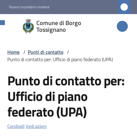
Vai al contenuto
Vai alla navigazione
Vai al footer
Nuovo circondario imolese
Comune di
Comune di Borgo
Borgo
Tossignano
Tossignano
Home
/
Punti di contatto
/
Punto di contatto per: Ufficio di piano federato (UPA)
Amministrazione
Punto di contatto per:
Salta al contenuto
Novità
Ufficio di piano
Servizi
federato (UPA)
Vivere
Borgo
Condividi
Vedi azioni
Tossignano