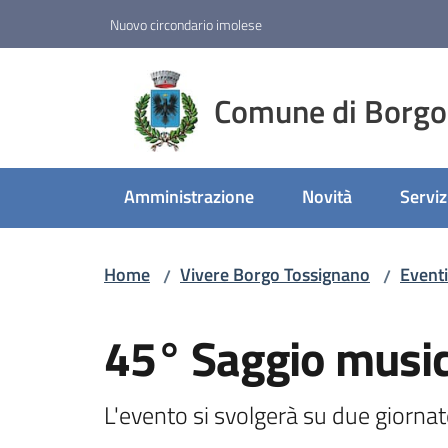
Vai al contenuto
Vai alla navigazione
Vai al footer
Nuovo circondario imolese
Comune di Borgo
Amministrazione
Novità
Serviz
Home
Vivere Borgo Tossignano
Eventi
/
/
Salta al contenuto
45° Saggio musica
L'evento si svolgerà su due giorna