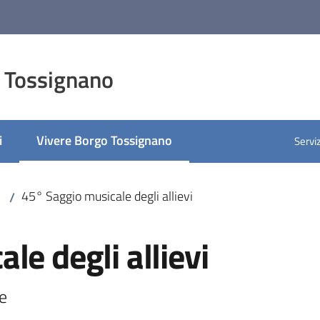
 Tossignano
i
Vivere Borgo Tossignano
Serviz
Menu selezionato
45° Saggio musicale degli allievi
/
le degli allievi
te