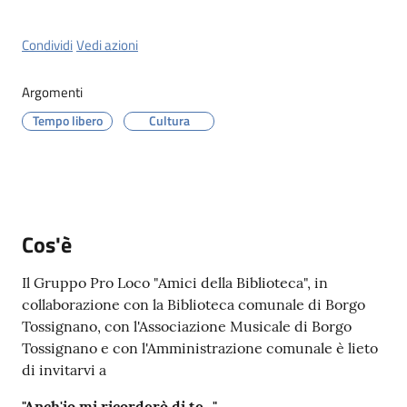
Menu selezionato
Condividi
Vedi azioni
Argomenti
Servizi
Tempo libero
Cultura
on-
line
Prenotazioni
Cos'è
Tutti
gli
Il Gruppo Pro Loco "Amici della Biblioteca", in
argomenti
collaborazione con la Biblioteca comunale di Borgo
Tossignano, con l'Associazione Musicale di Borgo
Tossignano e con l'Amministrazione comunale è lieto
di invitarvi a
"Anch'io mi ricorderò di te..."