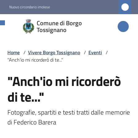
Vai al contenuto
Vai alla navigazione
Vai al footer
Nuovo circondario imolese
Comune di
Comune di Borgo
Borgo
Tossignano
Tossignano
Home
/
Vivere Borgo Tossignano
/
Eventi
/
"Anch'io mi ricorderò di te..."
Amministrazione
"Anch'io mi ricorderò
Salta al contenuto
Novità
di te..."
Servizi
Fotografie, spartiti e testi tratti dalle memorie 
Vivere
di Federico Barera
Borgo
Tossignano